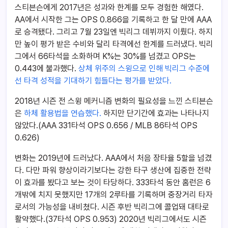
스티븐슨에게 2017년은 성과와 한계를 모두 경험한 해였다.
AA에서 시작한 그는 OPS 0.866을 기록하고 한 달 만에 AAA
로 승격됐다. 그리고 7월 23일엔 빅리그 데뷔까지 이뤘다. 하지
만 높이 평가 받은 수비와 달리 타격에선 한계를 드러냈다. 빅리
그에서 66타석을 소화하며 K%는 30%를 넘겼고 OPS는
0.443에 불과했다.
상체 위주의 스윙으로 인해 빅리그 수준에
선 타격 성적을 기대하기 힘들다는 평가를 받았다.
2018년 시즌 전 스윙 메커니즘 변화의 필요성을 느낀 스티븐슨
은
하체 활용법을 연습했다.
하지만 단기간에 효과는 나타나지
않았다.(AAA 331타석 OPS 0.656 / MLB 86타석 OPS
0.626)
변화는 2019년에 드러났다. AAA에서 처음 장타율 5할을 넘겼
다. 다만 파워 향상이라기보다는 강한 타구 생산에 집중한 전략
이 효과를 봤다고 보는 것이 타당하다. 333타석 동안 홈런은 6
개밖에 치지 못했지만 17개의 2루타를 기록하며 중장거리 타자
로서의 가능성을 내비쳤다. 시즌 후반 빅리그에 콜업돼 대타로
활약했다.(37타석 OPS 0.953) 2020년 빅리그에서도 시즌