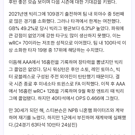
후반 좋은 모습 보이며 다음 시즌에 대한 기대감을 키웠다.
2021년엔 빅리그에 109경기 출전하며 팀 내 외야수 중 5번째
로 많은 경기를 소화했다. 그러나 타격에서 한계는 여전했다.
GB% 49.2%로 당시 빅리그 평균보다 6.3%P 높았다. 파워에
큰 강점이 없었기에 강한 타구도 많이 생산하지 못했다. 이는
wRC+ 70이라는 저조한 성적으로 이어졌다. 팀 내 100타석 이
상 소화한 타자 19명 중 17위에 해당하는 수치였다.
이듬해 AAA에서 16홈런을 기록하며 장타력을 뽐냈지만 빅리
그 콜업은 없었다. 당시 워싱턴은 후안 소토, 레인 토마스, 빅
터 로블레스로 구성된 주전 외야진이 탄탄했기 때문이다. 결
국 시즌 종료 후 미네소타 트윈스로 FA 이적했다. 이적 후 AAA
에서 16홈런 wRC+ 128을 기록하며 9월 확장 엔트리 때 빅리
그에 콜업됐다. 하지만 40타석에서 OPS 0.466에 그쳤다.
만 30세가 되던 해, 스티븐슨은 NPB 니혼햄 파이터즈와 계약
하며 재기를 노렸다. 하지만 1군에서 부진하며 재계약에 실패했
다.(24경기 63타석 10안타 24삼진)