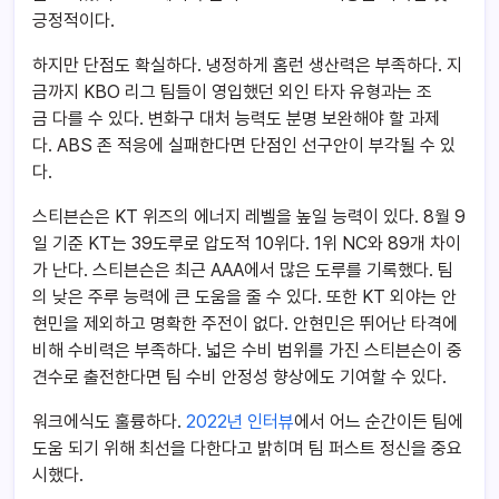
긍정적이다.
하지만 단점도 확실하다. 냉정하게 홈런 생산력은 부족하다. 지
금까지 KBO 리그 팀들이 영입했던 외인 타자 유형과는 조
금 다를 수 있다. 변화구 대처 능력도 분명 보완해야 할 과제
다.
ABS 존 적응에 실패한다면
단점인 선구안이 부각될 수 있
다.
스티븐슨은 KT 위즈의 에너지 레벨을 높일 능력이 있다. 8월 9
일 기준 KT는 39도루로 압도적 10위다. 1위 NC와 89개 차이
가 난다. 스티븐슨은 최근 AAA에서 많은 도루를 기록했다. 팀
의 낮은 주루 능력에 큰 도움을 줄 수 있다. 또한 KT 외야는 안
현민을 제외하고 명확한 주전이 없다. 안현민은 뛰어난 타격에
비해 수비력은 부족하다. 넓은 수비 범위를 가진 스티븐슨이 중
견수로 출전한다면 팀 수비 안정성 향상에도 기여할 수 있다.
워크에식도 훌륭하다.
2022년 인터뷰
에서 어느 순간이든 팀에
도움 되기 위해 최선을 다한다고 밝히며 팀 퍼스트 정신을 중요
시했다.