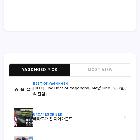
YAGONGSO PICK
MOST VIEW
BEST OF YAGONGSO
[BOY] The Best of Yagongso, May/June [5, 6월
›
의 칼럼]
UNCATEGORIZED
›
메타포가 된 다이아몬드