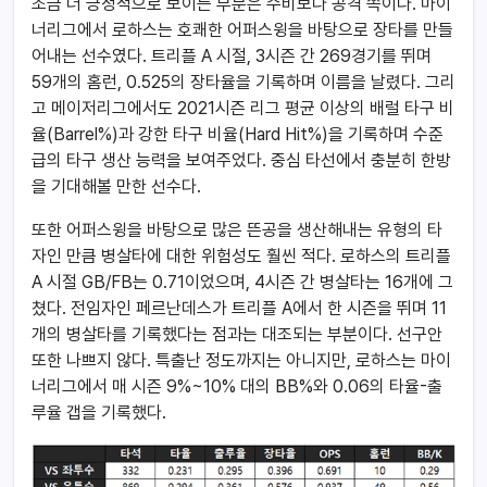
조금 더 긍정적으로 보이는 부분은 수비보다 공격 쪽이다. 마이
너리그에서 로하스는 호쾌한 어퍼스윙을 바탕으로 장타를 만들
어내는 선수였다. 트리플 A 시절, 3시즌 간 269경기를 뛰며
59개의 홈런, 0.525의 장타율을 기록하며 이름을 날렸다. 그리
고 메이저리그에서도 2021시즌 리그 평균 이상의 배럴 타구 비
율(Barrel%)과 강한 타구 비율(Hard Hit%)을 기록하며 수준
급의 타구 생산 능력을 보여주었다. 중심 타선에서 충분히 한방
을 기대해볼 만한 선수다.
또한 어퍼스윙을 바탕으로 많은 뜬공을 생산해내는 유형의 타
자인 만큼 병살타에 대한 위험성도 훨씬 적다. 로하스의 트리플
A 시절 GB/FB는 0.71이었으며, 4시즌 간 병살타는 16개에 그
쳤다. 전임자인 페르난데스가 트리플 A에서 한 시즌을 뛰며 11
개의 병살타를 기록했다는 점과는 대조되는 부분이다. 선구안
또한 나쁘지 않다. 특출난 정도까지는 아니지만, 로하스는 마이
너리그에서 매 시즌 9%~10% 대의 BB%와 0.06의 타율-출
루율 갭을 기록했다.