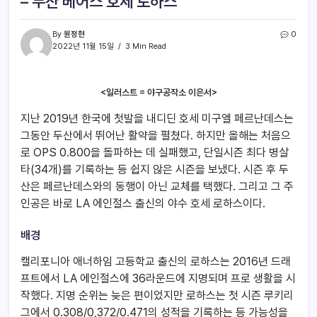
– 두산 베어스 호세 로하스
By
원정현
0
2022년 11월 15일
3 Min Read
<일러스트 = 야구공작소 이은서>
지난 2019년 한국에 첫발을 내디딘 호세 미구엘 페르난데스는
그동안 두산에서 뛰어난 활약을 펼쳤다. 하지만 올해는 처음으
로 OPS 0.800을 돌파하는 데 실패했고, 단일시즌 최다 병살
타(34개)를 기록하는 등 쉽지 않은 시즌을 보냈다. 시즌 후 두
산은 페르난데스와의 동행이 아닌 교체를 택했다. 그리고 그 주
인공은 바로 LA 에인절스 출신의 야수 호세 로하스이다.
배경
캘리포니아 애너하임 고등학교 출신의 로하스는 2016년 드래
프트에서 LA 에인절스에 36라운드에 지명되며 프로 생활을 시
작했다. 지명 순위는 늦은 편이었지만 로하스는 첫 시즌 루키리
그에서 0.308/0,372/0.471의 성적을 기록하는 등 가능성을