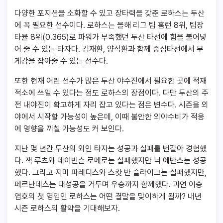
다양한 포지션을 소화할 수 있고 장타력을 갖춘 로하스는 두산
에 꼭 필요한 선수이다. 로하스는 올해 리그 팀 홈런 8위, 팀장
타율 8위(0.365)로 파워가 부족했던 두산 타선에 힘을 불어넣
어 줄 수 있는 타자다. 김재환, 양석환과 함께 중심타선에서 무
게감을 잡아줄 수 있는 선수다.
또한 현재 어린 선수가 많은 두산 야수진에서 필요한 곳에 적재
적소에 쓰일 수 있다는 점도 로하스의 장점이다. 다만 두산의 주
전 내야진이 확고하게 자리 잡고 있다는 점은 변수다. 시즌을 외
야에서 시작할 가능성이 높은데, 이때 불안한 외야수비가 적응
에 영향을 끼칠 가능성도 커 보인다.
지난 몇 년간 두산의 외인 타자는 성공과 실패를 번갈아 경험했
다. 잭 루츠와 데이빈슨 로메로는 실패했지만 닉 에반스는 성공
했다. 그리고 지미 파레디스와 스캇 반 슬라이크는 실패했지만,
페르난데스는 대성공을 거두며 우승까지 함께했다. 과연 이승
엽호의 첫 영입인 로하스는 어떤 결말을 맞이하게 될까? 내년
시즌 로하스의 활약을 기대해보자.