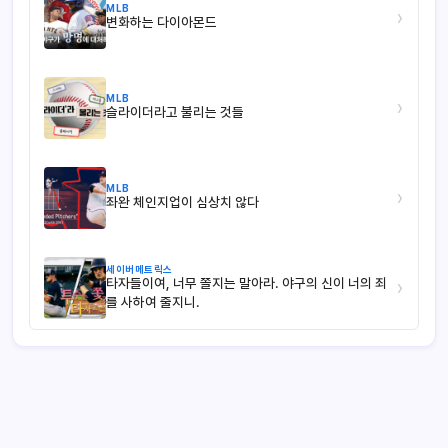
MLB
›
변화하는 다이아몬드
MLB
›
슬라이더라고 불리는 것들
MLB
›
좌완 체인지업이 심상치 않다
세이버메트릭스
타자들이여, 너무 쫄지는 말아라. 야구의 신이 너의 죄
›
를 사하여 줄지니.