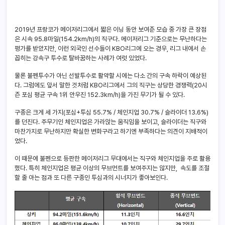
2019년 프랑코가 메이저리그에서 짧은 이닝 동안 보여준 모습 중 가장 큰 장점
은 시속 95.8마일(154.2km/h)의 직구다. 메이저리그 기준으로는 무난하다는
평가를 받았지만, 이런 외국인 선수들이 KBO리그에 오는 경우, 리그 내에서 손
꼽히는 강속구 투수로 탈바꿈하는 사례가 여럿 있었다.
물론 불펜투수가 아닌 선발투수로 활약할 시에는 다소 간의 구속 하락이 예상된
다. 그럼에도 앞서 말한 것처럼 KBO리그에서 그의 직구는 상당한 경쟁력(20시
즌 포심 평균 구속 1위 안우진 152.3km/h)을 가진 무기가 될 수 있다.
구종은 크게 세 가지(포심+투심 55.7% / 체인지업 30.7% / 슬라이더 13.6%)
를 던진다. 주무기인 체인지업은 가라앉는 움직임을 보이고, 슬라이더는 직구와
마찬가지로 무난하지만 확실한 변화구라고 하기엔 부족하다는 의견이 지배적이
었다.
이 때문에 불펜으로 등판한 메이저리그 무대에서는 직구와 체인지업을 주로 활용
했다. 특히 체인지업은 평균 이상의 무브먼트를 보여주지는 않지만, 속도를 조절
할 줄 아는 점과 또 다른 구종인 투심과의 시너지가 좋아보인다.