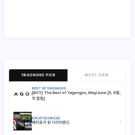
YAGONGSO PICK
MOST VIEW
BEST OF YAGONGSO
[BOY] The Best of Yagongso, May/June [5, 6월
›
의 칼럼]
UNCATEGORIZED
›
메타포가 된 다이아몬드