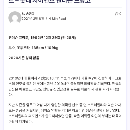
트 – 롯데 자이언츠 엔더슨 프랑코
By
송동욱
0
2021년 2월 8일
4 Min Read
엔더슨 프랑코, 1992년 12월 29일 (만 28세)
투수, 우투우타, 185cm / 109kg
2020시즌 성적 없음
2010년대에 들어서 4번(2010, ‘11, ‘12, ‘17)이나 가을야구에 진출하며 다크호
스의 면모를 풍기던 롯데는 지난 2019시즌 충격적인 최하위를 기록했다. 팬들의
민심은 싸늘했고 구단도 성민규 신임단장을 필두로 빠르게 새 판을 짜기 시작했
다.
지난 시즌을 앞두고 야심 차게 영입한 외국인 선수 중 댄 스트레일리와 딕슨 마차
도는 성공을 거뒀지만, 에이스 역할을 기대한 아드리안 샘슨은 실망만을 남겼다.
스트레일리의 퍼포먼스가 압도적이었던 만큼, 짝을 이뤄줄 외인의 부재는 더욱더
아쉽게 다가왔다.