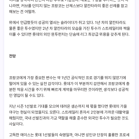
니라면, 커브를 던지지 않는 프랑코는 산체스보다 알칸타라의 좋은 선례를 참고
해보는 건 어떨까.
위에서 언급했듯이 성공의 열쇠는 슬라이더가 쥐고 있다. 1년
차의 알칸타라도
물론 좋은 투수였지만 2년
차 알칸타라의 모습을 가진 투수가 스트레일리와 짝을
이룰 수 있다면 롯데의 외인 원투펀치는 단숨에 리그 최강급 위용을 갖추게 된다.
전망
프랑코에게 가장 중요한 변수는 약 1년간 공식적인 프로 경기를 뛰지 않았기에
떨어져 있을 수 있는 실전 감각이다. 롯데가 이 부분까지 감안해서 프랑코에게 충
분한 적응 시간을 주기 위해 빠르게 계약을 마무리한 것이라면, 생각보다 성공적
인 영입이 될 수도 있다.
지난 시즌 1선발로 기대를 모으며 데려온 샘슨까지 제 몫을 했다면 롯데의 가을
야구는 현실이 되었을지도 모른다. 스트레일리 혼자서 2인분에 가까운 대활약을
해줬지만, 국내 선발진과의 가교 역할을 해줄 준수한 외국인 투수가 필요한 것도
사실이다.
고독한 에이스는 롯데 1선발들의 숙명일까, 아니면 성민규 단장의 훌륭한 프로세