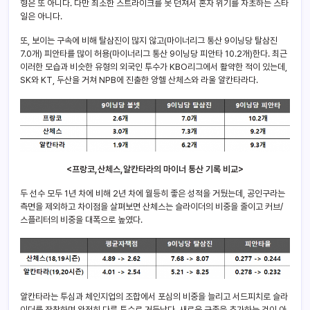
형은 또 아니다. 다만 최소한 스트라이크를 못 던져서 혼자 위기를 자초하는 스타
일은 아니다.
또, 보이는 구속에 비해 탈삼진이 많지 않고(마이너리그 통산 9이닝당 탈삼진
7.0개) 피안타를 많이 허용(마이너리그 통산 9이닝당 피안타 10.2개)한다. 최근
이러한 모습과 비슷한 유형의 외국인 투수가 KBO리그에서 활약한 적이 있는데,
SK와 KT, 두산을 거쳐 NPB에 진출한 앙헬 산체스와 라울 알칸타라다.
<프랑코,산체스,알칸타라의 마이너 통산 기록 비교>
두 선수 모두 1년 차에 비해 2년 차에 월등히 좋은 성적을 거뒀는데, 공인구라는
측면을 제외하고 차이점을 살펴보면 산체스는 슬라이더의 비중을 줄이고 커브/
스플리터의 비중을 대폭으로 높였다.
알칸타라는 투심과 체인지업의 조합에서 포심의 비중을 늘리고 서드피치로 슬라
이더를 장착하며 완전히 다른 투수로 거듭났다. 새로운 구종을 추가하는 것이 아