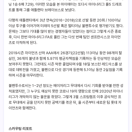
닝 1승 6패 7.29). 이러한 모습을 본 마이애미는 또다시 마이너리그 룰5 드래프
트를 통해 그를 애틀랜타 브레이브스로 보냈다.
다행히 애틀랜타에서 3년 연속(2016~2018)으로 선발 등판 20회 / 100이닝
이상 투구를 이어가며 미래의 5선발 혹은 멀티이닝 불펜투수로 평가받기도 했다.
문제는 그보다 기대를 많이 받는 경쟁자들이 있었다는 점이고 그렇게 시즌 종료
후, 다시 한번 마이너리그 FA로 풀린 그는 다섯 번째 팀인 샌프란시스코 자이언
츠로 이적하게 된다.
2019시즌 자이언츠 산하 AAA에서 26경기(22선발) 113이닝 동안 98개의 탈
삼진, 36개의 볼넷과 함께 5.97의 평균자책점을 기록하는 등 인상적인 모습은
보여주지 못했다. 그런데도 시즌 막판 콜업되며 9월 18일 보스턴 레드삭스를 상
대로 데뷔전을 가졌고, 불펜으로 다섯 경기에 등판해 5.1이닝 동안 2실점을 기록
하며 시즌을 마무리한다.
불펜투수로서는 1~2년 정도는 메이저리그 무대에서 다시 기회를 받아볼 만한 성
적표였지만, 그 누구도 예상치 못한 코로나 19의 영향으로 인해 2020년 마이너
리그가 개막하지 않는 불운을 겪었다. 그렇게 3월 스프링캠프 이후 공식적인 프
로 무대에서 공을 던지지 못한 공백기를 겪은 뒤, 올 시즌부터 새로운 팀 롯데 자
이언츠와 함께한다.
스카우팅 리포트