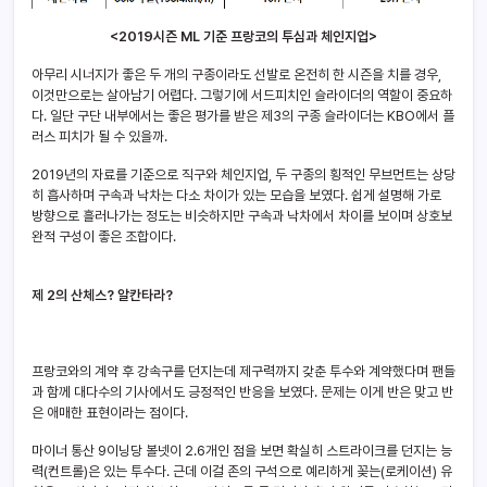
<2019시즌 ML 기준 프랑코의 투심과 체인지업>
아무리 시너지가 좋은 두 개의 구종이라도 선발로 온전히 한 시즌을 치를 경우,
이것만으로는 살아남기 어렵다. 그렇기에 서드피치인 슬라이더의 역할이 중요하
다. 일단 구단 내부에서는 좋은 평가를 받은 제3의 구종 슬라이더는 KBO에서 플
러스 피치가 될 수 있을까.
2019년의 자료를 기준으로 직구와 체인지업, 두 구종의 횡적인 무브먼트는 상당
히 흡사하며 구속과 낙차는 다소 차이가 있는 모습을 보였다. 쉽게 설명해 가로
방향으로 흘러나가는 정도는 비슷하지만 구속과 낙차에서 차이를 보이며 상호보
완적 구성이 좋은 조합이다.
제 2의 산체스? 알칸타라?
프랑코와의 계약 후 강속구를 던지는데 제구력까지 갖춘 투수와 계약했다며 팬들
과 함께 대다수의 기사에서도 긍정적인 반응을 보였다. 문제는 이게 반은 맞고 반
은 애매한 표현이라는 점이다.
마이너 통산 9이닝당 볼넷이 2.6개인 점을 보면 확실히 스트라이크를 던지는 능
력(컨트롤)은 있는 투수다. 근데 이걸 존의 구석으로 예리하게 꽂는(로케이션) 유