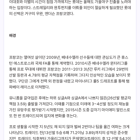
이대호와 이별의 시간이 점점 가까워지는 롯데는 올해도 가을야구 진출을 노려야
하는 입장이다. 스트레일리와 원투펀치를 이뤄줄 외인이 절실하게 필요했던 롯데
의 선택은 거구의 우완, 엔더슨 프랑코였다.
배경
프랑코는 열여섯 살이던 2009년, 베네수엘라 선수들에 대한 관심도가 큰 휴스
턴 애스트로스와 국제 FA를 통해 계약했다. 2010시즌 베네수엘라 윈터리그를
통해 프로 무대에 데뷔한 프랑코는 2011~2013 3년간 루키 리그에서 29번의
선발 등판과 4.78의 평균 자책점을 기록하며 그다지 인상적인 모습을 보이지 못
했다. 구단은 그에게 전력 외 판정을 내렸고 마이너리그 룰5 드래프트를 통해 탬
파베이 레이스로 이적했다.
유니폼을 갈아입은 후에는 하위 싱글A와 싱글A에서 나쁘지 않은(26선발 평균자
책점 3.59) 출발을 가져갔다. 이때를 기점으로 미래에 3~4선발 정도의 재능을
가진 유망주로 평가받기 시작했지만, 2015시즌 도중 갑자기 마이애미 말린스로
또 한 번 트레이드되며 입지에 변화를 겪는다.
프로 생활을 시작한 지 5년도 채 되지 않아 벌써 2번이나 팀을 옮긴 여파는 크게
나타났다. 트레이드 전(13선발 5승 6패 71.2이닝 3.89)까지의 성적은 준수했
지만, 트레이드 직후부터 가을리그까지가 문제였다(트레이드 후 12 선발 54.1이