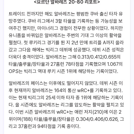
<요르단 알바레즈 20-80 리포트
>
트레이드 전까지만 해도 알바레즈는 평범한 쿠바 출신 타자 유
망주였다. 쿠바 리그에서 3할 타율을 기록하는 등 가능성을 보
여주긴 했지만, 마이너리그 경험이 전무한 상황이었다. 하지만
유니폼을 바꿔입은 알바레즈는 주변의 기대 그 이상의 활약을
펼쳤다. 첫 루키리그 경기를 뛴 지 2년 만에 트리플 A까지 올라
갔고 그다음 해에는 빅리그 데뷔에 성공했다. 데뷔 시즌 성적은
더욱더 충격이었다. 알바레즈는 그해 0.313/0.412/0.655의
타율/출루율/장타율과 27홈런 78타점을 기록했으며 1.067의
OPS는 빅리그 역대 루키 시즌 1위에 해당하는 기록이었다.
알바레즈의 페이스는 이후에도 떨어지지 않았다. 데뷔 시즌 이
후 현재까지 알바레즈는 164의 통산 wRC+를 기록하고 있다.
이는 현재 빅리그의 25세 이하 타자 중 1위에 해당하는 기록이
다. 올 시즌에도 알바레즈는 리그를 압도하는 활약을 펼치고 있
다. 이번 시즌 알바레즈의 wRC+는 애런 저지(210)에 이은 2
위이며(188) 타율/출루율/장타율은 0.304/0.406/0.626, 그
리고 37홈런과 94타점을 기록 중이다.