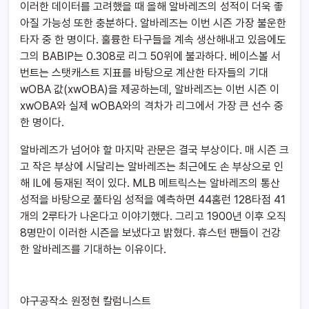
이러한 데이터를 고려했을 때 올해 알바레즈의 성적이 더욱 좋
아질 가능성 또한 충분하다. 알바레즈는 이번 시즌 가장 불운한
타자 중 한 명이다. 훌륭한 타구들을 계속 생산해내고 있음에도
그의 BABIP는 0.308로 리그 50위에 불과하다. 베이스볼 서
번트는 스탯캐스트 지표를 바탕으로 계산한 타자들의 기대
wOBA 값(xwOBA)을 제공하는데, 알바레즈는 이번 시즌 이
xwOBA와 실제 wOBA와의 격차가 리그에서 가장 큰 선수 중
한 명이다.
알바레즈가 넘어야 할 마지막 관문은 결국 부상이다. 매 시즌 크
고 작은 부상에 시달리는 알바레즈는 최근에도 손 부상으로 인
해 IL에 등재된 적이 있다. MLB 메트릭스는 알바레즈의 통산
성적을 바탕으로 풀타임 성적을 예측하면 44홈런 128타점 41
개의 2루타가 나온다고 이야기했다. 그리고 1900년 이후 오직
8명만이 이러한 시즌을 보냈다고 밝혔다. 휴스턴 팬들이 건강
한 알바레즈를 기대하는 이유이다.
야구공작소 원정현 칼럼니스트