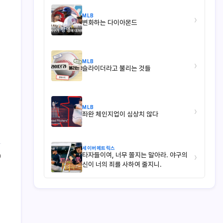
MLB
›
변화하는 다이아몬드
MLB
›
슬라이더라고 불리는 것들
MLB
›
좌완 체인지업이 심상치 않다
세이버메트릭스
타자들이여, 너무 쫄지는 말아라. 야구의
›
0
신이 너의 죄를 사하여 줄지니.