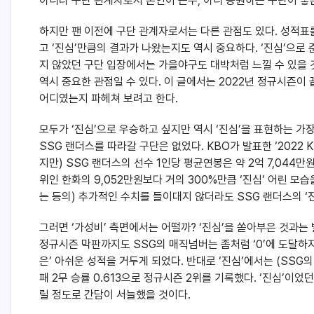
아니라 구단 관계자로서 본인이 근무, 아니 응원하는 구단이 좋
하지만 팬 이전에 구단 관계자로서는 다른 관점도 있다. 성적표를
고 ‘진심’만큼의 결과가 나왔는지도 역시 중요하다. ‘진심’으로
지 않았던 구단 입장에서는 가을야구도 대박처럼 느낄 수 있을 
역시 중요한 관점일 수 있다. 이 글에서는 2022년 정규시즌이 
어디였는지 파헤쳐 보려고 한다.
모두가 ‘진심’으로 우승하고 싶지만 역시 ‘진심’을 표현하는 가장
SSG 랜더스를 따라갈 구단은 없었다. KBO가 발표한 ‘2022
지만) SSG 랜더스의 선수 1인당 평균연봉은 약 2억 7,044만원
위인 한화의 9,052만원보다 거의 300%만큼 ‘진심’ 어린 모
는 등의) 추가적인 수치를 들이대지 않더라도 SSG 랜더스의 ‘진
그러면 ‘가성비’ 측면에서는 어떨까? ‘진심’을 쏟아부은 것과는
정규시즌 막판까지도 SSG의 매직넘버는 좀처럼 ‘0’에 도달하지 못
은’ 아쉬운 성적을 거두게 되었다. 반대로 ‘진심’에서는 (SSG의 ‘
패 2무 승률 0.613으로 정규시즌 2위를 기록했다. ‘진심’이었던
릴 정도로 간담이 서늘했을 것이다.