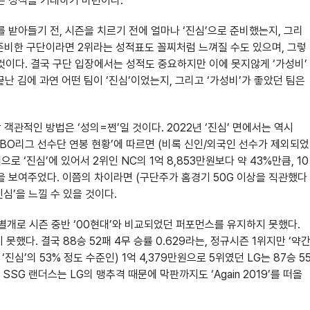
은 성적을 기대하기 마련이다.
 받아들기 전, 시즌을 치르기 전에 얼마나 ‘진심’으로 준비했는지, 그리
 준비한 구단이라면 2위라는 성적표도 꼴찌처럼 느껴질 수도 있으며, 그렇
것이다. 결국 구단 입장에서는 성적도 중요하지만 이에 못지않게 ‘가성비’
끝난 김에 과연 어떤 팀이 ‘진심’이었는지, 그리고 ‘가성비’가 좋았던 팀은
 객관적인 방법은 ‘성의=쩐’일 것이다. 2022년 ‘진심’ 면에서는 역시
 KBO리그 선수단 연봉 현황’에 따르면 (비록 신인/외국인 선수가 제외되었
으로 ‘진심’에 있어서 2위인 NC의 1억 8,853만원보다 약 43%만큼, 10
습을 보여주었다. 이쯤의 차이라면 (구단주가 홈경기 50G 이상을 직관했다
심’을 느낄 수 있을 것이다.
 별개로 시즌 중반 ‘00현대’와 비교되었던 퍼포먼스를 유지하지 못했다.
했다. 결국 88승 52패 4무 승률 0.629라는, 정규시즌 1위지만 ‘약
진심’의 53% 정도 수준인) 1억 4,379만원으로 5위였던 LG는 87승 5
 SSG 랜더스는 LG의 맹추격 때문에 막판까지도 ‘Again 2019’를 떠올