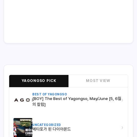
YAGONGSO PICK
MOST VIEW
BEST OF YAGONGSO
[BOY] The Best of Yagongso, May/June [5, 6월
›
의 칼럼]
UNCATEGORIZED
›
메타포가 된 다이아몬드