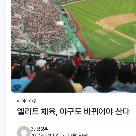
아마야구
엘리트 체육, 야구도 바뀌어야 산다
By
남경무
2017년 3월 16일
5 Min Read