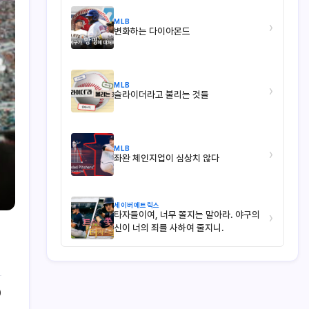
MLB
›
변화하는 다이아몬드
MLB
›
슬라이더라고 불리는 것들
MLB
›
좌완 체인지업이 심상치 않다
세이버메트릭스
타자들이여, 너무 쫄지는 말아라. 야구의
›
신이 너의 죄를 사하여 줄지니.
0