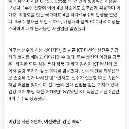
을 되찾으며 시즌 OPS 0.955로 또 한 번의 성공적인 시즌을
보냈다. 1루수 전향에 이어 4번 타순에도 순조롭게 적응하며 이
대호, 박병호를 잇는 국가대표 4번 타자-1루수의 탄생을 알렸
다. 3루수 황재균 또한 로하스, 배정대와 함께 600타석 이상을
소화하며 대체 불가능한 자원임을 입증했다.
야구는 선수가 하는 것이지만, 올 시즌 KT 타선의 선전은 김강
타격 코치를 빼놓고 이야기할 수 없다. 투수 출신인 이강철 감독
은 “타격은 모두 김강 코치 작품”이라고 말하며 KT 타선에 있
어서 김강 코치가 갖는 의미를 암시했다. 선수 의견을 최우선으
로 존중해 먼저 나서진 않으면서도, 선수가 질문할 때는 족집게
처럼 해답을 찾아주며 선수들의 절대 신임을 받는 코치가 됐다.
김강 코치 부임 직전(2018년) 8위였던 KT 득점은 지난 2년간
4위로 수직 상승했다.
이강철 사단 2년차, 여전했던 ‘강철 매직’