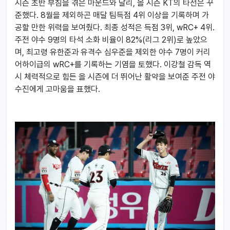
시즌 초반 부침을 겪은 마운드와 달리, 올 시즌 KT의 타선은 꾸
준했다. 8월을 제외하곤 매달 팀득점 4위 이상을 기록하며 가
공할 만한 위력을 보여줬다. 최종 성적은 득점 3위, wRC+ 4위.
주전 야수 9명의 타석 소화 비율이 82%(리그 2위)로 높았으
며, 최고령 유한준과 유격수 심우준을 제외한 야수 7명이 커리
어하이급의 wRC+를 기록하는 기염을 토했다. 이강철 감독 역
시 체력적으로 힘든 올 시즌에 더 뛰어난 활약을 보여준 주전 야
수진에게 고마움을 표했다.