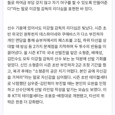
들로 하여금 부담 갖지 않고 자기 야구를 할 수 있도록 만들어준
다”라는 말로 이강철 감독의 리더십을 표현한 바 있다.
선수 기용에 있어서도 이강철 감독의 리더십은 빛났다. 시즌 초
반 외국인 원투펀치 데스파이네와 쿠에바스가 다소 부진하자
개인 면담을 통해 승부처에서의 패스트볼 고집, 하위 타선을 상
대할 때 방심 등 2가지 문제점을 지적하며 두 투수의 반등을 이
끌어냈다. 올 시즌 KT의 국내 선발진을 맡은 소형준, 배제성,
김민수도 모두 이강철 감독의 선수 보는 눈 덕분에 선발 기회를
얻었다. 신인 소형준이 시즌 초반 부진하자 2군 조정 기간을 줬
고, 복귀 후에는 “소형준의 공은 치기 어렵다. 본인 공에 자신감
을 가져라”라는 말로 자신감을 심어줬다. 시즌 초반 테이블세터
로 낙점했던 심우준-김민혁이 부진할 때는 본인의 오판을 인정
하고 선수단에게 선발 라인업 작성을 맡기는 모습도 보였다. 이
후 KT의 테이블세터는 조용호-배정대로 개편됐고, 타선의 위
력은 한층 더 강화됐다.