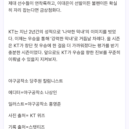
제대 선수들이 연착륙하고, 이대은이 선발이든 불펜이든 확실
히 자리 잡는다면 금상첨화다.
KT는 지난 2년간의 성적으로 ‘나약한 막내’의 이미지를 벗었
다. 이제는 우승을 통해 ‘강력한 막내’로 거듭날 차례다. 올 시즌
은 KT가 창단 첫 우승에 한 걸음 더 가까워졌다는 평가를 받기
충분한 시즌이었다. 앞으로도 KT가 우승을 향한 진보를 꾸준히
이뤄낼 수 있을지 지켜보자.
야구공작소 당주원 칼럼니스트
에디터=야구공작소 나상인
일러스트=야구공작소 홍영준
사진 출처= KT 위즈
기록 출처=스탯티즈