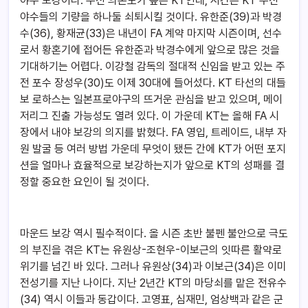
야수 보강이다. 주전 의존도가 높은 KT인데, 시간은 KT 주전
야수들의 기량을 하나둘 쇠퇴시킬 것이다. 유한준(39)과 박경
수(36), 황재균(33)은 내년이 FA 계약 마지막 시즌이며, 선수
로서 황혼기에 접어든 유한준과 박경수에게 앞으로 많은 것을
기대하기는 어렵다. 이강철 감독의 절대적 신임을 받고 있는 주
전 포수 장성우(30)도 이제 30대에 들어섰다. KT 타선의 대들
보 로하스는 일본프로야구의 뜨거운 관심을 받고 있으며, 메이
저리그 진출 가능성도 열려 있다. 이 가운데 KT는 올해 FA 시
장에서 내야 보강의 의지를 밝혔다. FA 영입, 트레이드, 내부 자
원 발굴 등 여러 방법 가운데 무엇이 됐든 간에 KT가 어떤 포지
션을 얼마나 효율적으로 보강하는지가 앞으로 KT의 성패를 결
정할 중요한 요인이 될 것이다.
마운드 보강 역시 필수적이다. 올 시즌 초반 불펜 불안으로 극도
의 부진을 겪은 KT는 유원상-조현우-이보근의 잇따른 활약로
위기를 넘긴 바 있다. 그러나 유원상(34)과 이보근(34)은 이미
전성기를 지난 나이다. 지난 2년간 KT의 마당쇠를 맡은 전유수
(34) 역시 이들과 동갑이다. 고영표, 심재민, 엄상백과 같은 군