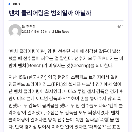
KBO
벤치 클리어링은 범죄일까 아닐까
By
한민희
1
2022년 8월 22일
2 Min Read
‘벤치 클리어링’이란, 양 팀 선수단 사이에 심각한 갈등이 발생
했을 때 선수들이 싸우는 걸 말한다. 선수가 모두 뛰쳐나가는 바
람에 벤치(Bench)가 비워지는 것(Clearing)을 의미한다.
지난 15일(한국시간) 영국 런던의 스탬퍼드 브리지에서 열린
잉글랜드 프리미어리그(EPL)의 첼시와 토트넘 경기에서 일어
난 벤치 클리어링이 화제였다. 토마스 투헬 첼시 감독은 경기 후
안토니오 콘테 토트넘 감독과 악수하며 손을 놓아주지 않고 폭
언했다. 두 감독이 몸싸움을 했다. 두 팀 선수들도 나와 ‘벤치 클
리어링’이 일어났고, 주심은 두 감독을 모두 퇴장시켰다. 벤치
클리어링이 일어나면 양쪽 선수들이 폭언, 몸싸움(폭행)을 한
다. 만약 경기장 밖에서 이러한 일이 있다면 ‘패싸움’으로 표현