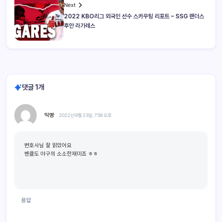
Next
2022 KBO리그 외국인 선수 스카우팅 리포트 – SSG 랜더스
후안 라가레스
댓글 1개
익명
2022년 8월 23일, 7:58 오후
변호사님 잘 읽었어요
벤클도 야구의 소소한재미죠 ㅎㅎ
응답