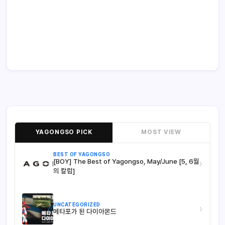
YAGONGSO PICK
MOST VIEW
BEST OF YAGONGSO
[BOY] The Best of Yagongso, May/June [5, 6월
›
의 칼럼]
UNCATEGORIZED
›
메타포가 된 다이아몬드