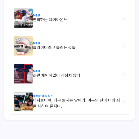
MLB
›
변화하는 다이아몬드
MLB
›
슬라이더라고 불리는 것들
MLB
›
좌완 체인지업이 심상치 않다
세이버메트릭스
타자들이여, 너무 쫄지는 말아라. 야구의 신이 너의 죄
›
를 사하여 줄지니.