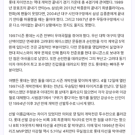
롯데 자이언츠는 역대 개막전 끝내기 경기 가운데 총 4경기에 관여했다. 1989
년 장효조의 끝내기 안타(vs. 삼성)와 2013년 박종윤의 끝내기 희생플라이(vs.
한화)에 팬들이 웃었다면, 2004년 대구 시민야구장에서 삼성 김종훈에게 끝내
기 안타를 허용했을 때는 울어야 했다. 그리고 1997년 광주 무등야구장에서 나
온 다소 어이없는 끝내기 상황에서는 웃지도 울지도 못했다.
1997시즌 롯데는 시즌 전부터 우여곡절을 겪어야 했다. 우선 대학 야구의 양대
산맥이었던 연세대와 고려대의 에이스였던 문동환과 손민한을 각각 계약금 5억
원에 입단시킨 것은 긍정적인 부분이었다. 다만 문동환을 영입하면서 실업야구
현대 피닉스와의 계약 문제로 인해 톱타자 전준호를 현대 유니콘스로 보내야 했
던 점은 아쉬움으로 남았다. 또한 손민한을 데려오면서 그의 부산고-고려대 동기
이자 아마추어 최고 포수였던 진갑용을 데려오지 못한 것도 롯데에는 뼈아픈 부
분이었다.
어쨌든 롯데는 영건 둘을 데리고 시즌 개막전을 맞이하게 됐다. 4월 12일에 열린
1997시즌 개막전에서 롯데는 전년도 우승팀인 해태 타이거즈를 만났다. 양 팀은
에이스였던 주형광과 이대진의 몸 상태가 올라오지 않으면서 각각 강상수와 이강
철로 대체했다. 시범경기에서 ‘구위가 좋다’라는 평가를 들었던 강상수는 신인이
던 1994년 이후 3년 만에 개막전 선발투수로 나서게 됐다.
선발 이름값에서는 차이가 있었지만 의외로 양 팀의 개막전은 투수전으로 흘러갔
다. 롯데 선발 강상수는 비록 3회 최훈재의 적시타로 먼저 한 점을 내주기는 했으
나 8회 1아웃까지 해태 타선을 4안타로 잘 막아냈다. 이에 맞서 1996년 한국시
리즈 MVP였던 이강철 역시 5.1이닝 4피안타 무실점으로 롯데 타선을 막아내면