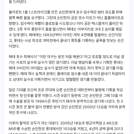
을 드러냈다.
볼카운트 1볼 1스트라이크를 만든 손민한에게 포수 임수혁은 범타 유도를 위해
몸쪽 빠른 볼을 요구했다. 그런데 손민한의 공은 포수 미트가 아닌 홈플레이트로
향했다. 임수혁이 재빨리 블로킹을 시도했으나 이미 공은 백스톱까지 흘러간 뒤
였다. 3루 주자 홍현우가 홈을 밟으면서 해태는 어부지리로 3대 2 승리를 챙길
수 있게 됐다. 해태에는 1993년부터 이어진 개막 4연패를 탈출하는 순간이었
고, 롯데는 사상 최초로 개막전에서 끝내기 폭투를 기록하는 굴욕을 맛보는 순간
이었다.
해태 포수 최해식이 “이런 야구는 생전 처음 해본다”라고 토로할 정도로 이날 경
기는 서로의 실수와 실수가 엉킨 경기였다. 이날 병살타를 4개나 기록한 롯데는
해태 수비진의 어이없는 실수가 없었다면 아예 득점도 하지 못하고 경기를 마칠
뻔했다. 해태 역시 실책과 본헤드 플레이로 점수를 내준 데 이어 끝내기 득점마저
도 상대의 실수로 이뤄지면서 이기고도 얼떨떨한 경기를 만들었다.
많은 기대를 모으며 프로 무대에 오른 손민한은 데뷔전부터 불명예 기록을 작성
하면서 첫 단추를 잘못 끼웠다. 시즌 9경기 등판에 그친 손민한은 그해 10월 어
깨 수술을 받은 뒤 1999시즌 후반기가 돼서야 본격적으로 경기에 나섰다. 첫 3
시즌 동안 큰 활약 없이 연봉만 받아 갔던 손민한은 2000년 12승을 거두며 본격
적인 투구에 나섰다.
이후의 활약은 모두가 아는 대로다. 2005년 18승과 평균자책점 2.46으로
MVP를 수상한 손민한은 롯데에서만 103승을 거뒀고, 4년의 공백 끝에 2013