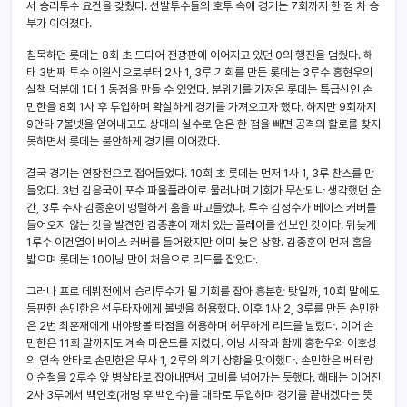
서 승리투수 요건을 갖췄다. 선발투수들의 호투 속에 경기는 7회까지 한 점 차 승
부가 이어졌다.
침묵하던 롯데는 8회 초 드디어 전광판에 이어지고 있던 0의 행진을 멈췄다. 해
태 3번째 투수 이원식으로부터 2사 1, 3루 기회를 만든 롯데는 3루수 홍현우의
실책 덕분에 1대 1 동점을 만들 수 있었다. 분위기를 가져온 롯데는 특급신인 손
민한을 8회 1사 후 투입하며 확실하게 경기를 가져오고자 했다. 하지만 9회까지
9안타 7볼넷을 얻어내고도 상대의 실수로 얻은 한 점을 빼면 공격의 활로를 찾지
못하면서 롯데는 불안하게 경기를 이어갔다.
결국 경기는 연장전으로 접어들었다. 10회 초 롯데는 먼저 1사 1, 3루 찬스를 만
들었다. 3번 김응국이 포수 파울플라이로 물러나며 기회가 무산되나 생각했던 순
간, 3루 주자 김종훈이 맹렬하게 홈을 파고들었다. 투수 김정수가 베이스 커버를
들어오지 않는 것을 발견한 김종훈이 재치 있는 플레이를 선보인 것이다. 뒤늦게
1루수 이건열이 베이스 커버를 들어왔지만 이미 늦은 상황. 김종훈이 먼저 홈을
밟으며 롯데는 10이닝 만에 처음으로 리드를 잡았다.
그러나 프로 데뷔전에서 승리투수가 될 기회를 잡아 흥분한 탓일까, 10회 말에도
등판한 손민한은 선두타자에게 볼넷을 허용했다. 이후 1사 2, 3루를 만든 손민한
은 2번 최훈재에게 내야땅볼 타점을 허용하며 허무하게 리드를 날렸다. 이어 손
민한은 11회 말까지도 계속 마운드를 지켰다. 이닝 시작과 함께 홍현우와 이호성
의 연속 안타로 손민한은 무사 1, 2루의 위기 상황을 맞이했다. 손민한은 베테랑
이순철을 2루수 앞 병살타로 잡아내면서 고비를 넘어가는 듯했다. 해태는 이어진
2사 3루에서 백인호(개명 후 백인수)를 대타로 투입하며 경기를 끝내겠다는 뜻