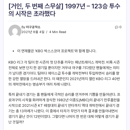
[거인, 두 번째 스무살] 1997년 – 123승 투수
의 시작은 초라했다
By
야구공작소
0
2021년 8월 4일
4 Min Read
이 연재물은 ‘KBO 박스스코어 프로젝트’와 함께 합니다.
KBO 리그 각 팀이 한 시즌의 첫 단추를 끼우는 페넌트레이스 개막전. 비록 시즌
전체로 보면 단지 한 경기일 뿐이지만 겨우내 야구를 기다렸던 팬들에게는 의미
가 남다른 경기이다. 팀마다 에이스급 투수를 개막전부터 투입하면서 승리를 향
한 강한 열망을 드러내곤 한다. 이 때문인지 2021년까지 열린 KBO 리그 40번
의 개막전에서는 명승부가 여러 차례 나왔다.
특히 끝내기 경기는 홈 팬들에게 극적인 승리를 안겨주며 기쁨을 만들어낸다. 프
로야구의 시작을 화려하게 장식한 1982년 이종도(MBC)의 끝내기 만루홈런을
시작으로 2021시즌 KT 배정대의 끝내기 안타까지 역대 개막전에서 끝내기 경
기는 총 13차례가 나왔다. 이 중에서 타자가 무언가 타격 결과를 만들어내면서
경기가 끝난 것이 12번이었다. 그렇다면 나머지 한 번은 대체 어떻게 경기가 끝
난 것일까?