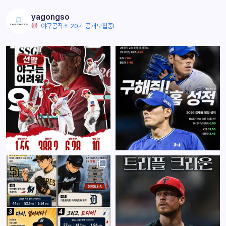
yagongso
야구공작소 20기 공개모집중!