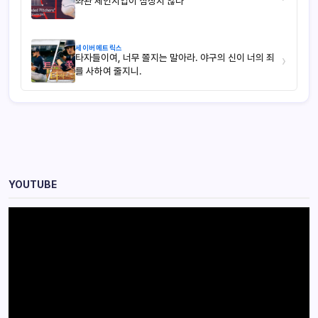
좌완 체인지업이 심상치 않다
세이버메트릭스
타자들이여, 너무 쫄지는 말아라. 야구의 신이 너의 죄
›
를 사하여 줄지니.
YOUTUBE