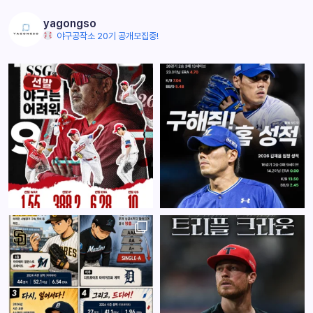
yagongso
야구공작소 20기 공개모집중!