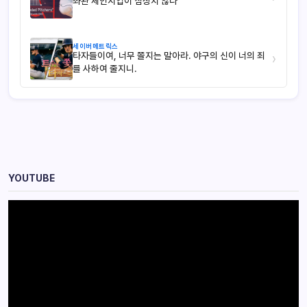
좌완 체인지업이 심상치 않다
세이버메트릭스
타자들이여, 너무 쫄지는 말아라. 야구의 신이 너의 죄
›
를 사하여 줄지니.
YOUTUBE