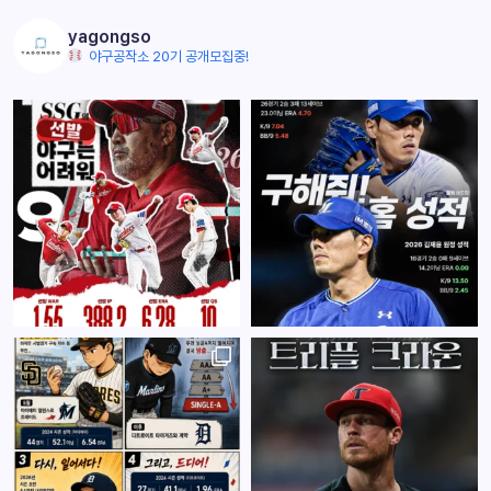
yagongso
야구공작소 20기 공개모집중!