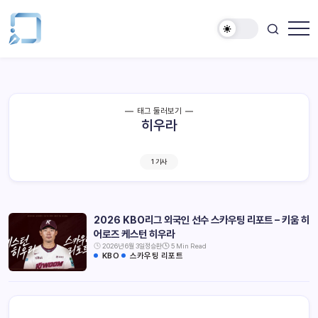
태그 둘러보기
히우라
1 기사
2026 KBO리그 외국인 선수 스카우팅 리포트 – 키움 히
어로즈 케스턴 히우라
2026년 6월 3일
정승환
5 Min Read
KBO
스카우팅 리포트