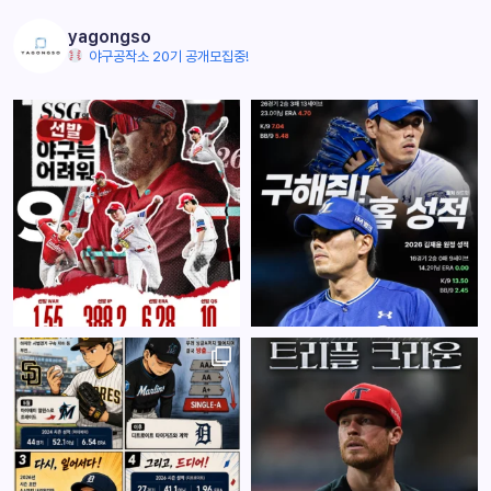
yagongso
야구공작소 20기 공개모집중!