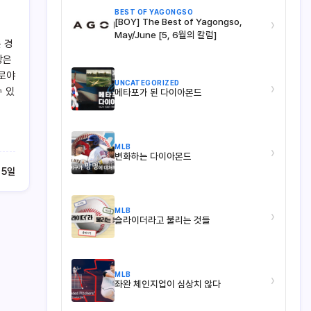
BEST OF YAGONGSO
[BOY] The Best of Yagongso,
›
May/June [5, 6월의 칼럼]
 경
장은
프로야
UNCATEGORIZED
›
수 있
메타포가 된 다이아몬드
MLB
›
변화하는 다이아몬드
 5일
MLB
›
슬라이더라고 불리는 것들
MLB
›
좌완 체인지업이 심상치 않다