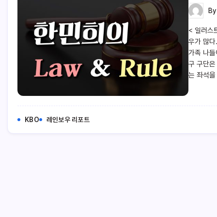
B
< 일러스
우가 많다
가족 나들
구 구단은
는 좌석을
KBO
레인보우 리포트