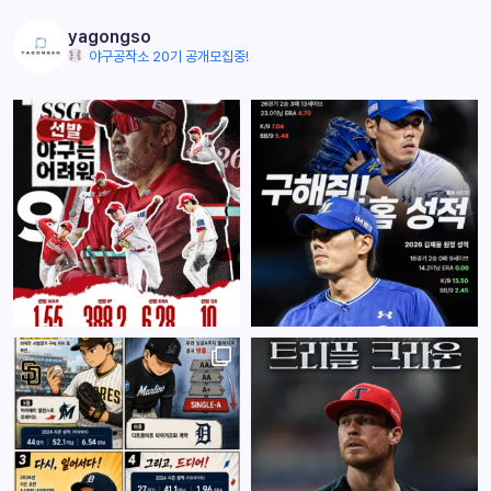
yagongso
야구공작소 20기 공개모집중!