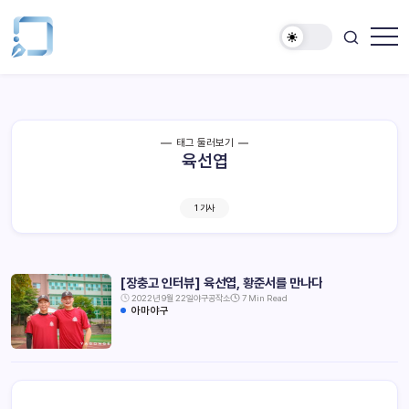
태그 둘러보기
육선엽
1 기사
[장충고 인터뷰] 육선엽, 황준서를 만나다
2022년 9월 22일
야구공작소
7 Min Read
아마야구