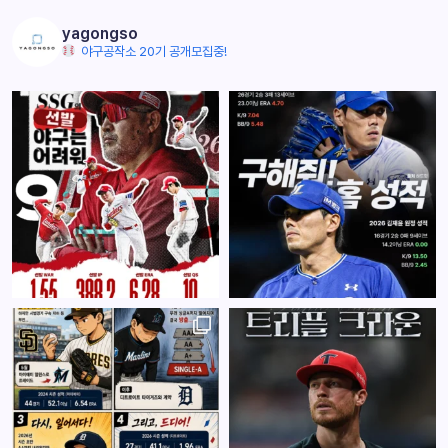
yagongso
야구공작소 20기 공개모집중!