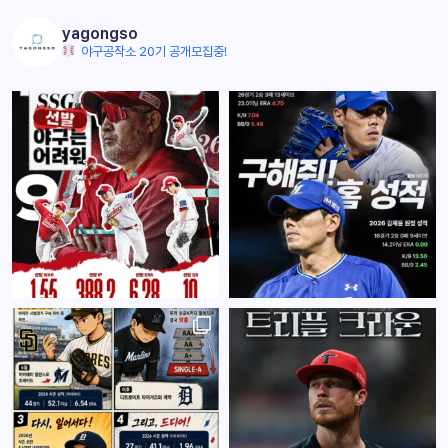
yagongso
야구공작소 20기 공개모집중!