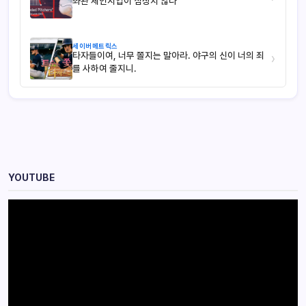
좌완 체인지업이 심상치 않다
세이버메트릭스
타자들이여, 너무 쫄지는 말아라. 야구의 신이 너의 죄
›
를 사하여 줄지니.
YOUTUBE