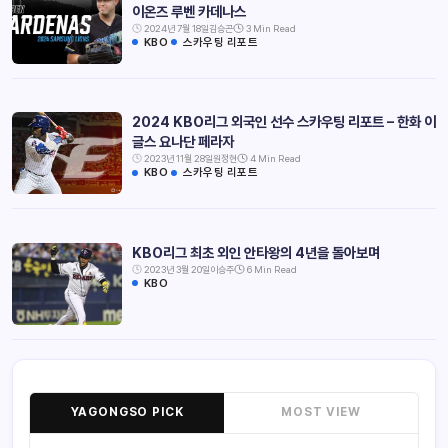
이온즈 루벤 카데나스
2024년 7월 18일
김승곤
3 Min Read
KBO
스카우팅 리포트
2024 KBO리그 외국인 선수 스카우팅 리포트 – 한화 이
글스 요나단 페라자
2023년 11월 28일
원정현
4 Min Read
KBO
스카우팅 리포트
KBO리그 최초 외인 안타왕의 4년을 돌아보며
2023년 3월 20일
이승주
6 Min Read
KBO
YAGONGSO PICK
MOST VIEW