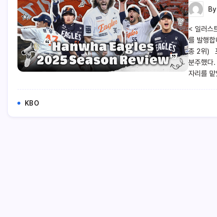
B
< 일러스
를 발행합니
종 2위)
분주했다.
자리를 맡
KBO