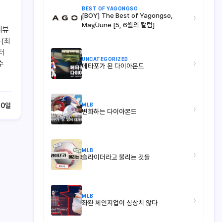
BEST OF YAGONGSO
[BOY] The Best of Yagongso,
›
May/June [5, 6월의 칼럼]
리뷰
무(최
터
UNCATEGORIZED
›
수
메타포가 된 다이아몬드
MLB
30일
›
변화하는 다이아몬드
MLB
›
슬라이더라고 불리는 것들
MLB
›
좌완 체인지업이 심상치 않다