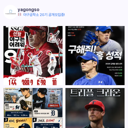
yagongso
야구공작소 20기 공개모집중!