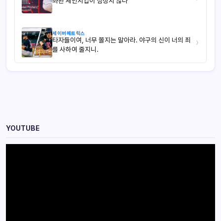
좌완 체인지업이 심상치 않다
세이버메트릭스
타자들이여, 너무 쫄지는 말아라. 야구의 신이 너의 죄
›
를 사하여 줄지니.
YOUTUBE