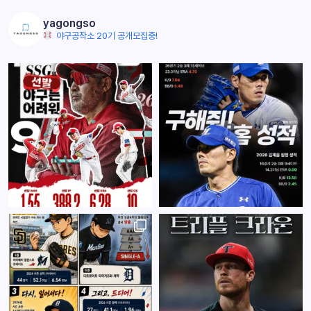
yagongso
야구공작소 20기 공개모집중!