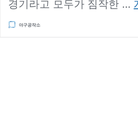
경기라고 모두가 짐작한 …
to
As
조
야구공작소
이
보
토
의
은
퇴
와
물
푸
레
나
무
방
망
이
시
대
의