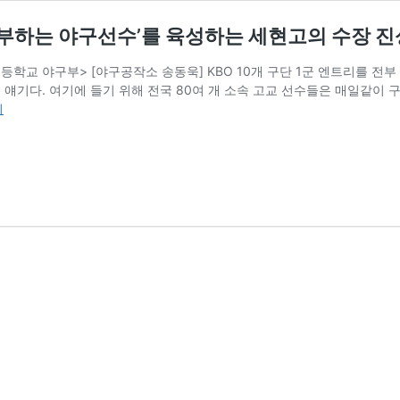
공부하는 야구선수’를 육성하는 세현고의 수장 진
등학교 야구부> [야구공작소 송동욱] KBO 10개 구단 1군 엔트리를 전부
는 얘기다. 여기에 들기 위해 전국 80여 개 소속 고교 선수들은 매일같이 
기