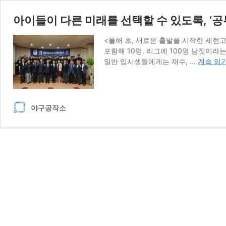
아이들이 다른 미래를 선택할 수 있도록, ‘
<올해 초, 새로운 출발을 시작한 세현고
포함해 10명. 리그에 100명 남짓이라
아
일반 입시생들에게는 재수, …
계속 읽
이
들
이
다
야구공작소
른
미
래
를
선
택
할
수
있
도
록,